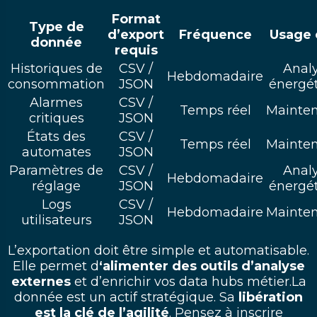
Format
Type de
d’export
Fréquence
Usage 
donnée
requis
Historiques de
CSV /
Anal
Hebdomadaire
consommation
JSON
énergé
Alarmes
CSV /
Temps réel
Mainte
critiques
JSON
États des
CSV /
Temps réel
Mainte
automates
JSON
Paramètres de
CSV /
Anal
Hebdomadaire
réglage
JSON
énergé
Logs
CSV /
Hebdomadaire
Mainte
utilisateurs
JSON
L’exportation doit être simple et automatisable.
Elle permet d
‘alimenter des outils d’analyse
externes
et d’enrichir vos data hubs métier.La
donnée est un actif stratégique. Sa
libération
est la clé de l’agilité
. Pensez à inscrire