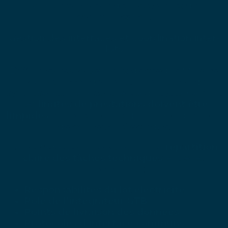
la mise en œuvre des passerelles de
communication.
Gestion des interfaces et coordination inter-
lots
Définir les responsabilités de chaque titulaire
pour les raccordements. Une mission de
synthèse assure la cohérence du système final.
Les
limites de prestations doivent être
limpides
entre les lots, jusqu’au moindre point
de connexion électrique.
Le pilotage global repose sur une
répartition
claire des tâches techniques
entre les
intervenants :
Responsabilités du lot électricité
Rôle de l’intégrateur GTB
Points de livraison des données
Protocoles d’interface communs