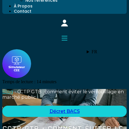
Nos références
À Propos
Contact
FR
Temps de lecture :
14
minutes
Blog
-
CCTP GTB : comment éviter le verrouillage en
marché public
Décret BACS
CCTP GTB : COMMENT ÉVITER LE