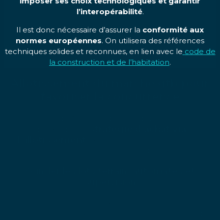
imposer ses choix technologiques et garantir
l’interopérabilité
.
Il est donc nécessaire d’assurer la
conformité aux
normes européennes
. On utilisera des références
techniques solides et reconnues, en lien avec le
code de
la construction et de l’habitation
.
Allotissement du marché gtb pour
favoriser la concurrence
Après avoir défini le cadre juridique, il convient
d’aborder la
stratégie d’achat via
l’allotissement
pour ouvrir le marché aux
professionnels spécialisés du secteur.
Scinder les lots terrain, automates et
supervision
Découper le marché permet l’accès aux PME
spécialisées. Séparer la couche matérielle du