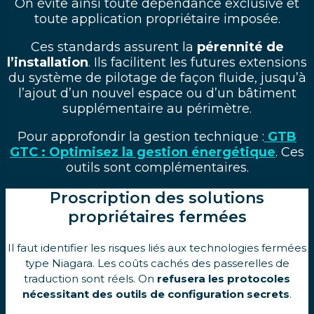
On évite ainsi toute dépendance exclusive et
toute application propriétaire imposée.
Ces standards assurent la
pérennité de
l’installation
. Ils facilitent les futures extensions
du système de pilotage de façon fluide, jusqu’à
l’ajout d’un nouvel espace ou d’un bâtiment
supplémentaire au périmètre.
Pour approfondir la gestion technique :
GTB
GTC : Optimisez la gestion énergétique
. Ces
outils sont complémentaires.
Proscription des solutions
propriétaires fermées
Il faut identifier les risques liés aux technologies fermées
type Niagara. Les coûts cachés des passerelles de
traduction sont réels. On
refusera les protocoles
nécessitant des outils de configuration secrets
.