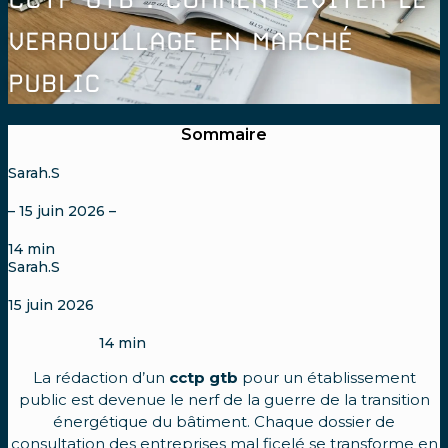
VERROUILLAGE EN MARCHÉ
PUBLIC
Sommaire
Sarah.S
– 15 juin 2026 –
14
min
Sarah.S
15 juin 2026
14
min
La rédaction d’un
cctp gtb
pour un établissement
public est devenue le nerf de la guerre de la transition
énergétique du bâtiment. Chaque dossier de
consultation des entreprises mal ficelé se transforme en