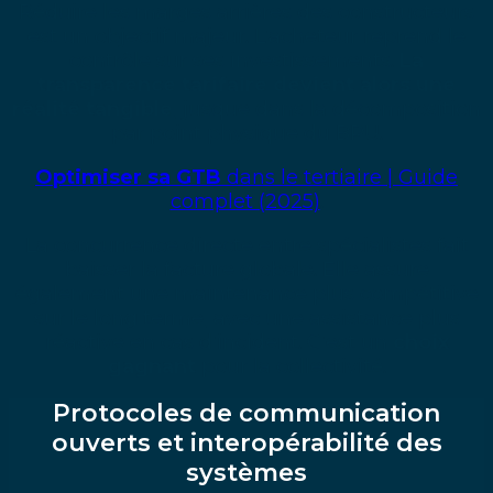
Réduire les marges arrières des constructeurs
est un objectif majeur. L’acheteur reprend le
contrôle sur ses investissements.
La
transparence tarifaire devient alors une
réalité tangible
, jusque dans la décomposition
par point physique du BPU.
Optimiser sa GTB
dans le tertiaire | Guide
complet (2025)
.
La concurrence directe entre spécialistes fait
baisser la facture globale. Elle assure
également une maintenance plus compétitive
sur le long terme, avec une assistance plus
réactive en cas d’incident. C’est un
choix
gagnant
pour la collectivité.
Protocoles de communication
ouverts et interopérabilité des
systèmes