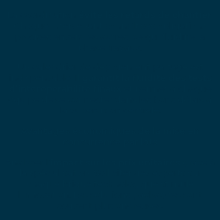
La coordination
évite les retards de chantier
.
Chaque intervenant connaît ses obligations
précises envers les autres, ce qui fluidifie la
phase travaux.
Un calendrier de déploiement partagé est
indispensable. Il
garantit la fluidité des tests
d’interopérabilité finaux
et permet à chaque
équipe de se connecter dans les bons délais à
la supervision centrale.
Avantages économiques de la mise en
concurrence par lots
Analyser l’
impact sur les prix unitaires
grâce à
la spécialisation. Solliciter des experts sur
chaque brique technologique stimule
l’innovation. Les solutions packagées sont
souvent plus onéreuses.