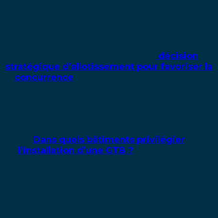
logiciel de gestion est crucial. Cela
évite la
concentration chez un unique intégrateur
global
et redonne du pouvoir à l’équipe
maîtrise d’ouvrage.
Cette approche repose sur une
décision
stratégique d’allotissement pour favoriser la
concurrence
. On segmente les prestations
pour stimuler les offres. Chaque brique
technique reçoit ainsi une réponse adaptée.
L’acheteur public gagne en visibilité sur
l’ensemble des travaux publics engagés.
Dans quels bâtiments privilégier
l’installation d’une GTB ?
Cette question
oriente le découpage technique initial.
Cette approche favorise une
meilleure
maîtrise des coûts
. Elle permet aussi de
choisir les meilleurs experts par domaine,
notamment pour l’intégration des automates et