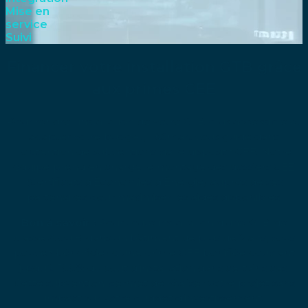
Mise en
service
Suivi
Financer votre installation GTB grâce
aux primes CEE
Pour rendre l’installation de votre GTB plus accessible et
adapter votre budget, L&Smart vous guide dans
l’obtention de subventions via le dispositif CEE. Notre
équipe prend en charge le montage des dossiers CEE
(Certificats d’Économies d’Énergie) auprès de ses
partenaires pour maximiser les aides disponibles.
Bon à savoir :
Pour toute installation d’une GTB de
classe A ou B dans un bâtiment de plus de 2 ans, vous
pouvez bénéficier d’une prime CEE bonifiée couvrant
jusqu’à 100% du coût d’installation dans certains cas.
Cette subvention permet de réaliser votre projet sans
impact sur votre budget d’investissement.