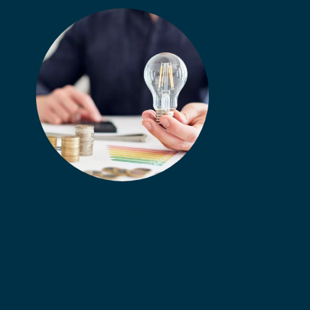
Exemples de financement GTB par le
dispositif CEE :
Cas réel : Bâtiment logistique de 35 000 m²
Aide financière via prime CEE (avec bonification) :
72 000 €