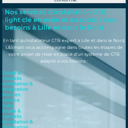
Nos services d'installation GTB
light clé en main et adaptés à vos
besoins à Lille et dans le Nord
En tant qu’installateur GTB expert à Lille et dans le Nord,
L&Smart vous accompagne dans toutes les étapes de
votre projet de mise en place d’un système de GTB
adapté à vos besoins :
Etude &
conseils
Installation &
intégration
Mise en
service
Suivi
Etude &
conseils
Installation &
intégration