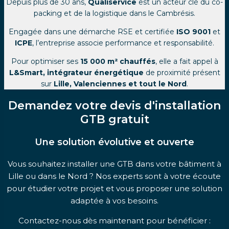
Depuis plus de 30 ans,
Qualiservice
est un acteur clé du co-
packing et de la logistique dans le Cambrésis.
Engagée dans une démarche RSE et certifiée
ISO 9001
et
ICPE
, l’entreprise associe performance et responsabilité.
Pour optimiser ses
15 000 m² chauffés
, elle a fait appel à
L&Smart, intégrateur énergétique
de proximité présent
sur
Lille, Valenciennes et tout le Nord
.
Demandez votre devis d'installation
GTB gratuit
Une solution évolutive et ouverte
Vous souhaitez installer une GTB dans votre bâtiment à
Lille ou dans le Nord ? Nos experts sont à votre écoute
pour étudier votre projet et vous proposer une solution
adaptée à vos besoins.
Contactez-nous dès maintenant pour bénéficier :