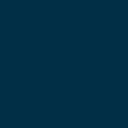
Pourquoi choisir L&Smart comme
intégrateur GTB à Lille et dans le
Nord ?
Une expertise GTB reconnue dans le Nords
Spécialiste en solutions GTB depuis de nombreuses
années, L&Smart a réalisé plus de 50 installations dans la
région des Hauts-de-France.
Une solution évolutive et ouverte
Notre technologie GTB s’adapte à vos besoins actuels et
futurs :
Compatible avec les systèmes “ouverts” pour une
évolutivité maximale
S’intègre avec vos équipements existants pour
limiter les investissements
Se met à jour régulièrement pour intégrer les