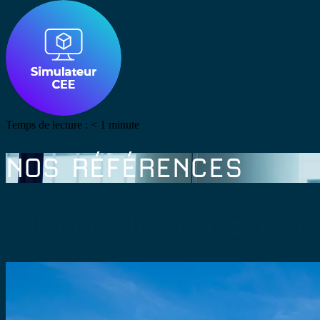
Temps de lecture :
< 1
minute
NOS RÉFÉRENCES
À la une : découvrez nos de