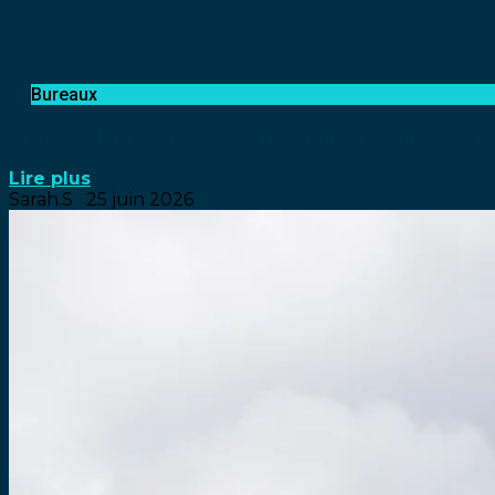
Bureaux
Groupe Happy Chic : Comment la GTB classe A L&S
Lire plus
Sarah.S
25 juin 2026