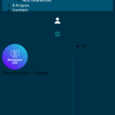
Nos références
À Propos
Contact
FR
Temps de lecture :
7
minutes