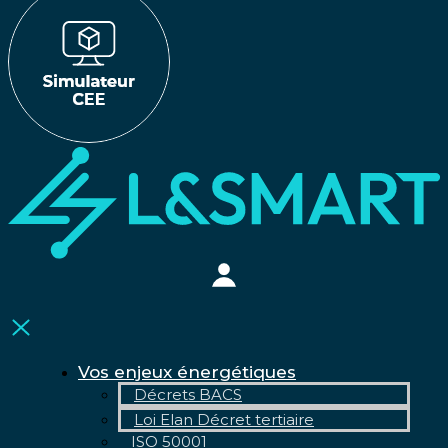
Vos enjeux énergétiques
Décrets BACS
Loi Elan Décret tertiaire
ISO 50001