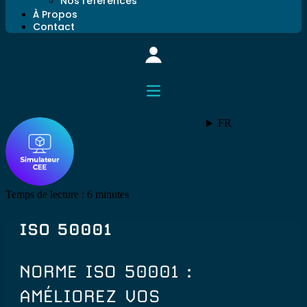
Nos références
À Propos
Contact
FR
Temps de lecture :
6
minutes
ISO 50001
NORME ISO 50001 :
AMÉLIOREZ VOS