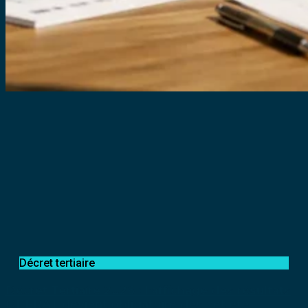
Décret tertiaire
Décret Tertiaire 2026 : l’affichage des résultats
OPERAT devient obligatoire dès cet été