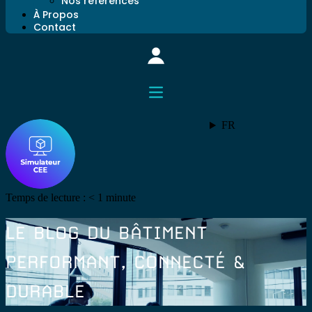
Nos références
À Propos
Contact
FR
Temps de lecture :
< 1
minute
LE BLOG DU BÂTIMENT
PERFORMANT, CONNECTÉ &
DURABLE