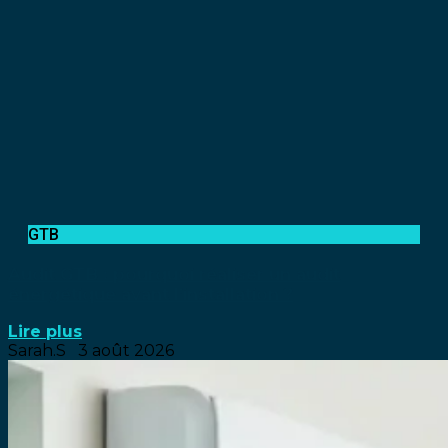
GTB
Audit GTB : pourquoi réaliser un audit
énergétique avant l’installation ?
Lire plus
Sarah.S
3 août 2026