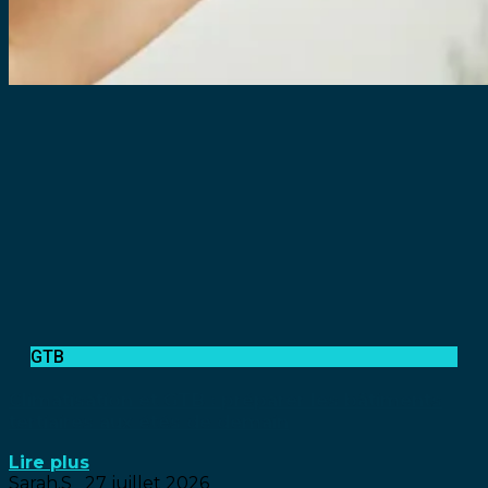
GTB
Climatisation et GTB : préparer les bâtiments
tertiaires aux étés de demain
Lire plus
Sarah.S
27 juillet 2026