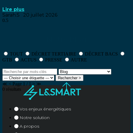
Lire plus
Sarah.S
20 juillet 2026
Notre blog
TOUT
DÉCRET TERTIAIRE
DÉCRET BACS
GTB
ACTUS
PRESSE
AUTRE
Rechercher >
≪
<
Page
1
/
1
>
≫
0
résultats
Vos enjeux énergétiques
Notre solution
A propos