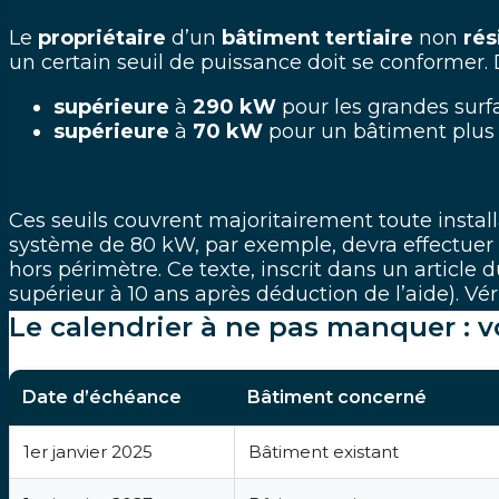
Le
propriétaire
d’un
bâtiment tertiaire
non
rés
un certain seuil de
puissance
doit se conformer. D
supérieure
à
290 kW
pour les grandes surf
supérieure
à
70 kW
pour un
bâtiment
plus
Ces seuils couvrent majoritairement toute insta
système de 80 kW, par exemple, devra effectuer s
hors périmètre. Ce texte, inscrit dans un article 
supérieur à 10 ans après déduction de l’aide). Vér
Le calendrier à ne pas manquer : 
Date d’échéance
Bâtiment concerné
1er janvier 2025
Bâtiment existant