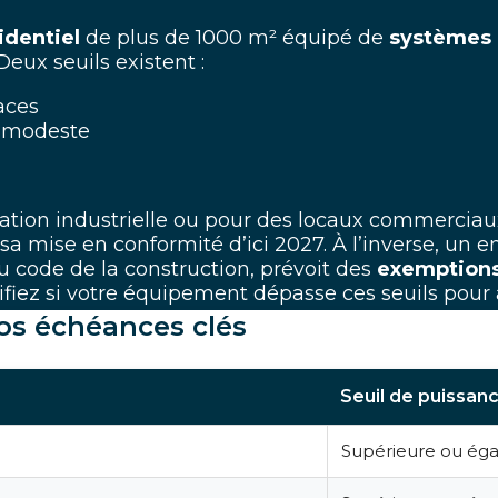
identiel
de plus de 1000 m²
équipé
de
systèmes 
eux seuils existent :
aces
 modeste
llation industrielle ou pour des locaux commerci
a mise en conformité d’ici 2027. À l’inverse, un 
du code de la construction, prévoit des
exemptions s
ifiez si votre équipement dépasse ces seuils pour a
vos échéances clés
Seuil de puissan
Supérieure ou éga