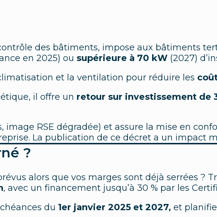
au contrôle des bâtiments, impose aux bâtiments t
ance en 2025) ou
supérieure à 70 kW
(2027) d’in
limatisation et la ventilation pour réduire
les
coû
tique, il offre un
retour sur investissement de 3
, image RSE dégradée) et assure la mise en conform
reprise. La publication de ce décret a un impact m
rné ?
révus alors que vos marges sont déjà serrées ? T
n
, avec un financement jusqu’à 30 % par les Certi
 échéances du
1er janvier 2025 et 2027,
et planifi