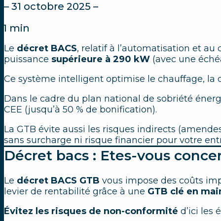
– 31 octobre 2025 –
11
min
Le
décret BACS
, relatif à l’automatisation et 
puissance
supérieure à 290 kW
(avec une éché
Ce système intelligent optimise le chauffage, la c
Dans le cadre du plan national de sobriété énergé
CEE (jusqu’à 50 % de bonification).
La GTB évite aussi les risques indirects (amendes
sans surcharge ni risque financier pour votre ent
Décret bacs : Etes-vous conce
Le
décret BACS GTB
vous impose des coûts imp
levier de rentabilité grâce à une
GTB
clé en mai
Évitez les risques de non-conformité
d’ici les