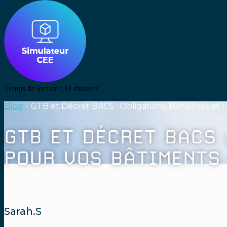
Temps de lecture :
11
minutes
Blog
-
GTB et Décret BACS : Obligations, Bénéfices et
GTB ET DÉCRET BACS 
POUR VOS BÂTIMENTS
Sarah.S