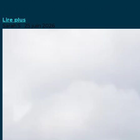
L&Smart a transformé le siège social en
bâtiment intelligent et conforme au décret BACS
Lire plus
Sarah.S
25 juin 2026