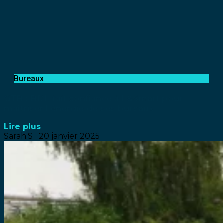
Bureaux
GTB : BDL fait confiance à L&Smart pour
maîtriser l’énergie de ses bureaux
Lire plus
Sarah.S
20 janvier 2025