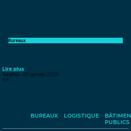
Bureaux
GTB : BDL fait confiance à L&Smart pour
maîtriser l’énergie de ses bureaux
Lire plus
Sarah.S
20 janvier 2025
Nos références
TOUT
BUREAUX
LOGISTIQUE
BÂTIMEN
PUBLICS