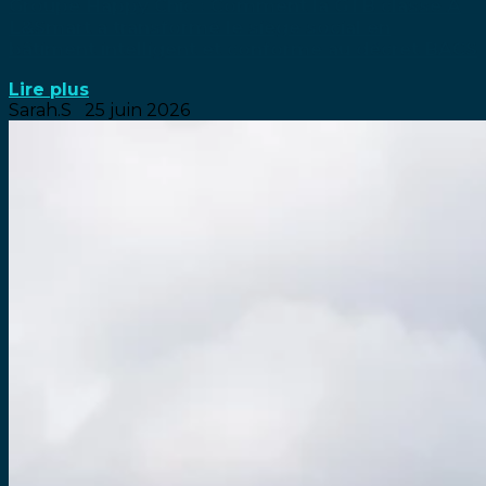
Groupe Happy Chic : Comment la GTB classe A
L&Smart a transformé le siège social en
bâtiment intelligent et conforme au décret BACS
Lire plus
Sarah.S
25 juin 2026