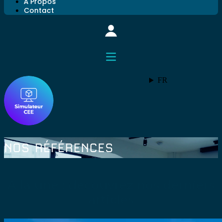
À Propos
Contact
FR
NOS RÉFÉRENCES
À la une : découvrez nos derniers
articles