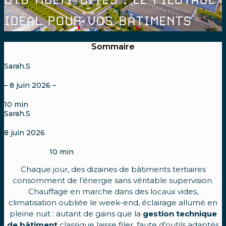
IDÉAL POUR VOS BÂTIMENTS
Sommaire
Sarah.S
– 8 juin 2026 –
10
min
Sarah.S
8 juin 2026
10
min
Chaque jour, des dizaines de bâtiments tertiaires
consomment de l’énergie sans véritable supervision.
Chauffage en marche dans des locaux vides,
climatisation oubliée le week-end, éclairage allumé en
pleine nuit : autant de gains que la
gestion technique
de bâtiment
classique laisse filer, faute d’outils adaptés