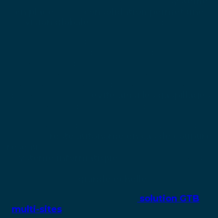
chaufferie ou armoire électrique du
système
en place
. Cette
consolidation permet une
vision globale
sur l’ensemble du parc.
Le management du CVC (chauffage ventilation
climatisation) et de l’éclairage devient alors
possible à distance. Les consignes sont
envoyées pour ajuster les températures selon
l’occupation effective des locaux et le besoin
des occupants. On
évite ainsi les gaspillages
et on peut réduire les coûts d’exploitation.
L’architecture distribuée garantit que chaque
bâtiment
reste autonome en cas de coupure
réseau
, tout en restant pilotable à distance via
le
système informatique
central. Cette logique
sécurise le fonctionnement, même sur un parc
à
grande échelle
.
Découvrez comment notre
solution GTB
multi-sites
transforme la gestion technique.