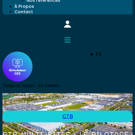
Nos références
À Propos
Contact
FR
Temps de lecture :
10
minutes
Blog
-
GTB multi-sites : le pilotage idéal pour vos
bâtiments
GTB
GTB MULTI-SITES : LE PILOTAGE