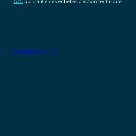
GTC
qui clarifie ces échelles d’action technique.
Comment intégrer une GTB dans
plusieurs bâtiments et structurer
l'architecture ?
Passer de la stratégie globale à la réalité de
l’
installation GTB
nécessite de bien penser
l’
organisation des automates, des flux réseau
et la mise en œuvre côté terrain
. L’intégration
d’une GTB sur un parc dispersé suit une
logique d’audit, de mesure, puis d’installation
d’un dispositif commun à tous les bâtiments.
Superviseur unique et automates distribués
en réseau
Le superviseur central agit comme le cerveau
du
système de gestion
. Il reçoit les données
des automates locaux installés dans chaque