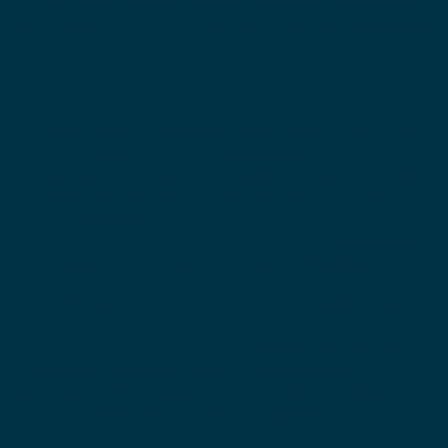
C’est une solution efficace pour installer une
GTB cohérente sur tout votre parc immobilier.
Choix de connectivité entre VPN, WAN et
4G/LTE-M
Il faut choisir entre différentes solutions de
connectivité avant l’installation. Le VPN
sécurise les échanges sur le web. La 4G ou le
LTE-M desservent les bâtiments sans accès
filaire fiable.
Le choix dépend de
l’infrastructure existante
et de la solution
adaptée au projet de chaque bâtiment.
La cybersécurité est un point majeur. Il faut
protéger les flux de données territoriaux
contre les intrusions
. Le chiffrement des
communications entre les automates et le
serveur cloud est impératif pour la sécurité côté
client comme côté exploitant.