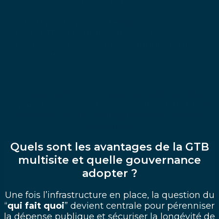
Options de réseau
VPN pour la sécurité
fixe
4G/LTE-M pour les sites isolés
Fibre pour les centres administratifs
majeurs
L’étanchéité des réseaux est capitale. Elle
sépare les flux des réseaux administratifs
et
garantit la fiabilité de la prise de décision en
ingénierie.
Quels sont les avantages de la GTB
multisite et quelle gouvernance
adopter ?
Une fois l’infrastructure en place, la question du
“
qui fait quoi
” devient centrale pour pérenniser
la dépense publique et sécuriser la longévité de