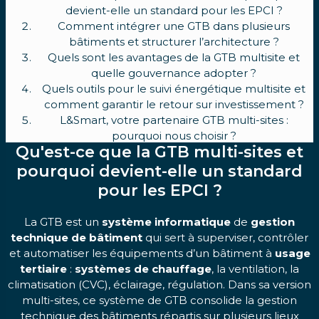
devient-elle un standard pour les EPCI ?
Comment intégrer une GTB dans plusieurs
bâtiments et structurer l’architecture ?
Quels sont les avantages de la GTB multisite et
quelle gouvernance adopter ?
Quels outils pour le suivi énergétique multisite et
comment garantir le retour sur investissement ?
L&Smart, votre partenaire GTB multi-sites :
pourquoi nous choisir ?
Qu'est-ce que la GTB multi-sites et
pourquoi devient-elle un standard
pour les EPCI ?
La GTB est un
système informatique
de
gestion
technique de bâtiment
qui sert à superviser, contrôler
et automatiser les équipements d’un bâtiment à
usage
tertiaire
:
systèmes de chauffage
, la ventilation, la
climatisation (CVC), éclairage, régulation. Dans sa version
multi-sites, ce système de GTB consolide la gestion
technique des bâtiments répartis sur plusieurs lieux