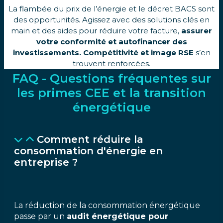
La flambée du prix de l’énergie et le décret BACS sont
des opportunités. Agissez avec des solutions clés en
main et des aides pour réduire votre facture,
assurer
votre conformité et autofinancer des
investissements.
Compétitivité et image RSE
s’en
trouvent renforcées.
FAQ - Questions fréquentes sur
les primes CEE et la transition
énergétique
Comment réduire la
consommation d'énergie en
entreprise ?
La réduction de la consommation énergétique
passe par un
audit énergétique pour