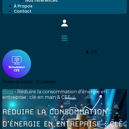
Nos références
À Propos
Contact
FR
Temps de lecture :
12
minutes
Blog
-
Réduire la consommation d’énergie en
entreprise : clé en main & CEE
RÉDUIRE LA CONSOMMATION
D’ÉNERGIE EN ENTREPRISE : CLÉ