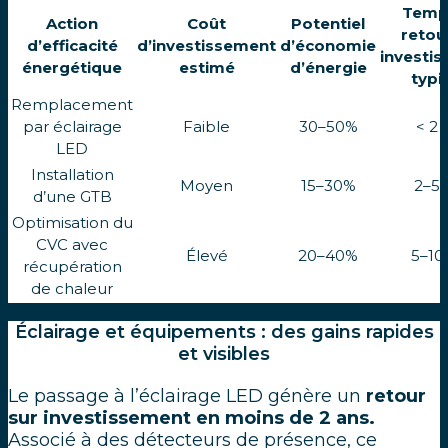
Temp
Action
Coût
Potentiel
retou
d’efficacité
d’investissement
d’économie
investi
énergétique
estimé
d’énergie
typi
Remplacement
par éclairage
Faible
30–50%
< 2 
LED
Installation
Moyen
15–30%
2–5 
d’une GTB
Optimisation du
CVC avec
Élevé
20–40%
5–10
récupération
de chaleur
Éclairage et équipements : des gains rapides
et visibles
Le passage à l’éclairage LED génère un
retour
sur investissement en moins de 2 ans.
Associé à des détecteurs de présence, ce