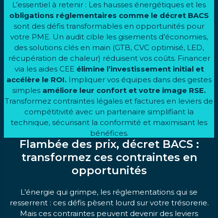
L’essentiel à retenir : Les hausses énergétiques et les
obligations réglementaires comme le décret BACS
sont des défis transformables en opportunités pour
votre PME. Un audit cible les gisements d’économies,
des solutions clés en main (GTB, CVC optimisé, LED,
récupération de chaleur) réduisent vos coûts. Financer
via les aides CEE
élimine l’investissement initial et
accélère le ROI.
Impliquer vos équipes dans des gestes
simples
améliore leur
confort
et votre image RSE.
Transformez contraintes légales et factures en leviers de
compétitivité avec un partenaire simplifiant la
technique, sécurisant la conformité et maximisant les
bénéfices.
Flambée des prix, décret BACS :
transformez ces contraintes en
opportunités
L’énergie qui grimpe, les réglementations qui se
resserrent : ces défis pèsent lourd sur votre trésorerie.
Mais ces contraintes peuvent devenir des leviers