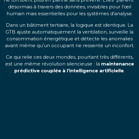
désormais à travers des données, invisibles pour l’œil
humain mais essentielles pour les systèmes d’analyse.
Dans un bâtiment tertiaire, la logique est identique. La
GTB ajuste automatiquement la ventilation, surveille la
consommation énergétique et détecte les anomalies
avant même qu’un occupant ne ressente un inconfort.
Ce qui relie ces deux mondes, pourtant très différents,
est une même révolution silencieuse : la
maintenance
prédictive couplée à l’intelligence artificielle
.
Un problème ancien, encore très
coûteux aujourd’hui
Pendant longtemps, les entreprises ont
accepté une réalité simple : les machines
finissent par tomber en panne.
Mais ce modèle a un coût élevé. Dans certains
secteurs industriels, les pannes non planifiées