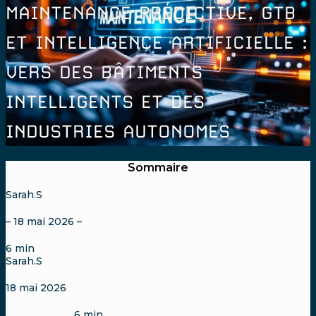
MAINTENANCE PRÉDICTIVE, GTB
ET INTELLIGENCE ARTIFICIELLE :
VERS DES BÂTIMENTS
INTELLIGENTS ET DES
INDUSTRIES AUTONOMES
Sommaire
Sarah.S
– 18 mai 2026 –
6
min
Sarah.S
18 mai 2026
6
min