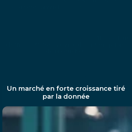
représentent entre
3 % et 8 % du chiffre
d’affaires annuel
, selon des analyses de
cabinets comme PwC.
Une étude de Siemens (2024) va encore plus
loin : les 500 plus grandes entreprises
mondiales perdraient en moyenne
11 % de leur
chiffre d’affaires à cause des interruptions
de production
.
Dans l’automobile, un seul arrêt de ligne peut
générer des pertes de plusieurs centaines de
millions de dollars par an.
Un marché en forte croissance tiré
par la donnée