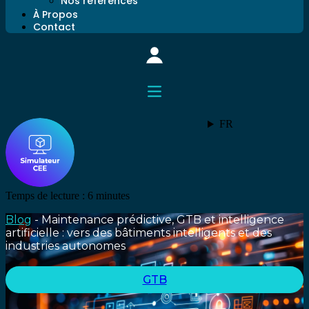
Nos références
À Propos
Contact
FR
Temps de lecture :
6
minutes
Blog
-
Maintenance prédictive, GTB et intelligence
artificielle : vers des bâtiments intelligents et des
industries autonomes
GTB