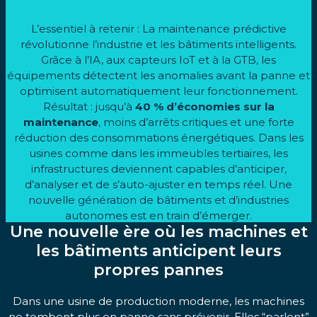
L’essentiel à retenir : La maintenance prédictive
révolutionne l’industrie et les bâtiments intelligents.
Grâce à l’IA, aux capteurs IoT et à la GTB, les
équipements détectent les anomalies avant la panne et
optimisent automatiquement leur fonctionnement.
Résultat : jusqu’à
40 % d’économies sur la
maintenance
, moins d’arrêts critiques et une forte
réduction des consommations énergétiques. Dans les
usines comme dans les immeubles tertiaires, les
infrastructures deviennent capables d’anticiper,
d’analyser et de s’auto-ajuster en temps réel. Une
nouvelle génération de bâtiments et d’industries
autonomes est en train d’émerger.
Une nouvelle ère où les machines et
les bâtiments anticipent leurs
propres pannes
Dans une usine de production moderne, les machines
ne tombent plus en panne sans prévenir. Elles “parlent”