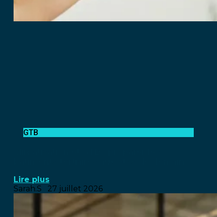
GTB
Climatisation et GTB : préparer les
bâtiments tertiaires aux étés de demain
Lire plus
Sarah.S
27 juillet 2026