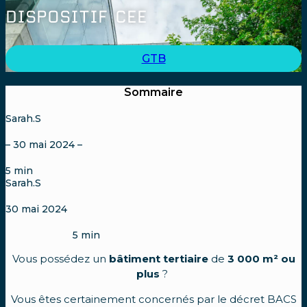
DISPOSITIF CEE
GTB
Sommaire
Sarah.S
– 30 mai 2024 –
5
min
Sarah.S
30 mai 2024
5
min
Vous possédez un
bâtiment tertiaire
de
3 000 m² ou
plus
?
Vous êtes certainement concernés par le décret BACS