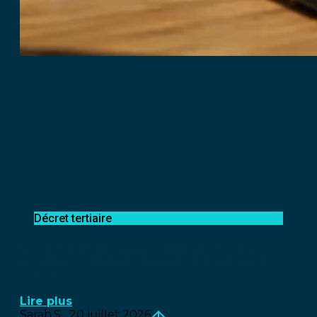
Décret tertiaire
Décret Tertiaire 2026 : l’affichage des
résultats OPERAT devient obligatoire dès
cet été
Lire plus
Sarah.S
20 juillet 2026