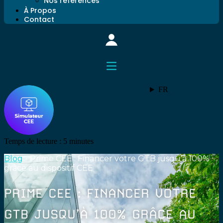
Nos références
À Propos
Contact
FR
Temps de lecture :
5
minutes
Blog
-
Prime CEE : Financer votre GTB jusqu’à 100%
grâce au dispositif CEE
PRIME CEE : FINANCER VOTRE
GTB JUSQU’À 100% GRÂCE AU