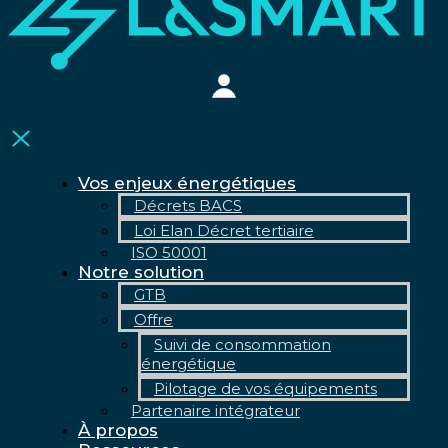
Vos enjeux énergétiques
Décrets BACS
Loi Elan Décret tertiaire
ISO 50001
Notre solution
GTB
Offre
Suivi de consommation
énergétique
Pilotage de vos équipements
Partenaire intégrateur
À propos