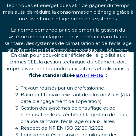
techniques et énergétiques afin de gagner du temps
mais aussi de réduire la consommation d’énergie grâce à
un suivi et un pilotage précis des systèmes.
La norme demande principalement la gestion du
système de chauffage et le cas échéant eau chaude
sanitaire, des systèmes de climatisation et de l’éclairage
afin d’améliorer l’efficacité énergétique du bâtiment.
En clair, pour pouvoir bénéficier de l’éligibilité aux
primes CEE, la gestion technique du bâtiment doit
impérativement répondre aux critères établis dans la
fiche standardisée
BAT-TH-116
:
Travaux réalisés par un professionnel
Bâtiment tertiaire existant de plus de 2 ans (à la
date d’engagement de l’opération)
Gestion des systèmes de chauffage et de
climatisation le cas échéant la gestion de l’eau
chaude sanitaire, l’éclairage ou auxiliaires.
Respect de NF EN ISO 52120-1:2022
Fonctionnalités de suivi et de pilotage des