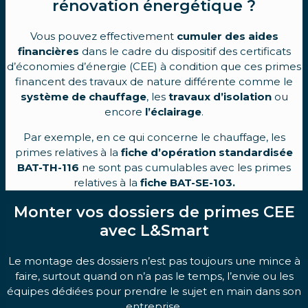
rénovation énergétique ?
Vous pouvez effectivement
cumuler des aides
financières
dans le cadre du dispositif des certificats
d’économies d’énergie (CEE) à condition que ces primes
financent des travaux de nature différente comme le
système de chauffage
, les
travaux d’isolation
ou
encore
l’éclairage
.
Par exemple, en ce qui concerne le chauffage, les
primes relatives à la
fiche d’opération standardisée
BAT-TH-116
ne sont pas cumulables avec les primes
relatives à la
fiche BAT-SE-103.
Monter vos dossiers de primes CEE
avec L&Smart
Le montage des dossiers n’est pas toujours une mince à
faire, surtout quand on n’a pas le temps, l’envie ou les
équipes dédiées pour prendre le sujet en main dans son
entreprise.