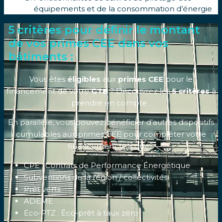
équipements et de la consommation d’énergie
5 critères pour définir le montant
de vos primes CEE dans vos
bâtiments :
Vous êtes
éligibles
aux
primes CEE
pour le
financement de votre
GTB
? Découvrez les
5 critères
à
prendre en compte .
En parallèle, vous pouvez bénéficier d’autres dispositifs
cumulables aux primes CEE pour compléter votre
financement tels que :
CPE : Contrats de Performance Énergétique
Subventions de la région / collectivités
Prêt verts
ADEME
Eco-PTZ : Éco-prêt à taux zéro