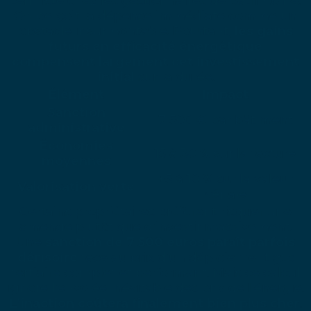
termiste chez les gestionnaires de patrimoine.
On perçoit la dépense immédiate comme un
obstacle insurmontable.
Pourtant,
les gains
futurs en efficacité énergétique
compensent largement cet investissement
initial
sur la durée.
Élément
Impact
Sanction
7 500 € par bâtiment
administrative
Économies
15 à 30 % sur la facture
moyennes
+5 à 10 % sur la valeur
Valorisation verte
vénale
Certains propriétaires préfèrent risquer une
amende plutôt que d’investir massivement.
Une
sanction de 7 500 euros paraît parfois
dérisoire
face au prix d’un déploiement gtb
tertiaire complet et performant.
Mais ce calcul
ignore l’envolée inévitable des prix de l’énergie.
L’inaction coûtera finalement bien plus cher
.