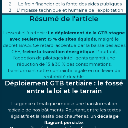
Le frein financier et la fonte des aides publiques
L’impasse technique et humaine de l’exploitation
Résumé de l'article
L’essentiel à retenir :
Le déploiement de la GTB stagne
avec seulement 15 % de sites équipés
, malgré le
décret BACS. Ce retard, accentué par la baisse des aides
CEE,
freine la transition énergétique
. Pourtant,
l’adoption de pilotages intelligents garantit une
réduction de 15 à 30 % des consommations,
transformant cette contrainte légale en un levier de
rentabilité durable.
Déploiement GTB tertiaire : le fossé
entre la loi et le terrain
L’urgence climatique impose une transformation
radicale de nos bâtiments. Pourtant, entre les textes
législatifs et la réalité des chaufferies, un
décalage
flagrant persiste
.