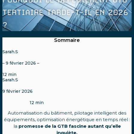
TERTIAIRE TARDE-T-IL EN 2026
?
Sommaire
Sarah.S
– 9 février 2026 –
12
min
Sarah.S
9 février 2026
12
min
Automatisation du bâtiment, pilotage intelligent des
équipements, optimisation énergétique en temps réel :
la
promesse de la GTB fascine autant qu’elle
inquiète.