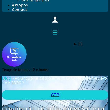
Nos références
À Propos
Contact
FR
Temps de lecture :
12
minutes
Blog
-
Pourquoi le déploiement GTB tertiaire tarde-t-
il en 2026 ?
GTB
POURQUOI LE DÉPLOIEMENT GTB