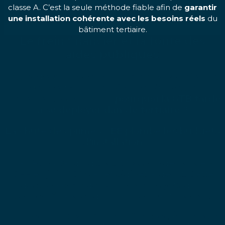
classe A. C’est la seule méthode fiable afin de
garantir
une installation cohérente avec les besoins réels
du
bâtiment tertiaire.
Le frein financier et la fonte des
aides publiques
Passer de la théorie normative aux portefeuilles
des gestionnaires, là où le bât blesse
réellement. Mais au fait,
pourquoi la GTB tarde
à se déployer dans le tertiaire
?
La chute des primes CEE plombe les budgets
d'installation
L’arrêt brutal du dispositif « coup de pouce »
CEE en juin 2024 a refroidi les ardeurs. Cette
décision prive de nombreux projets d’un
soutien financier qui était pourtant moteur.
Installer un réseau filaire coûte cher. À l’inverse,