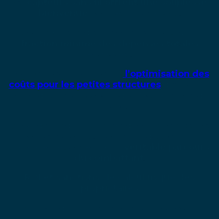
les
capteurs sans fil offrent une souplesse
bienvenue
pour les rénovations.
Désormais, les aides ne couvrent plus qu’une
fraction minime des dépenses totales
engagées.
Pour les petits bâtiments,
l’optimisation des
coûts pour les petites structures
devient un
enjeu de survie économique face aux prix du
marché.
La lourdeur administrative décourage aussi les
bonnes volontés. Monter un dossier CEE
s’apparente souvent à un
véritable parcours
du combattant
.
ROI et sanctions : le calcul risqué des
propriétaires
La vision du ROI reste souvent trop court-