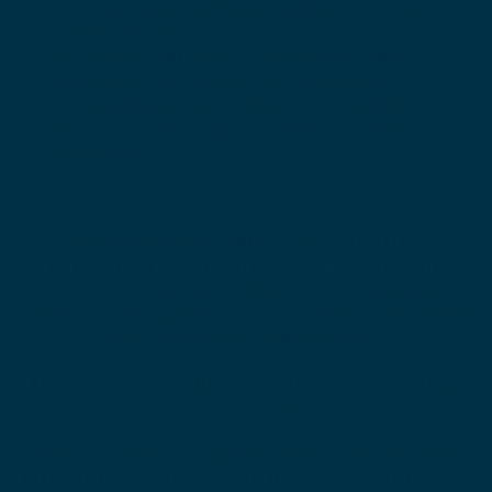
les bâtiments administratifs et services
publics locaux,
les établissements d’enseignement
supérieur et centres de recherche,
les équipements culturels et sportifs,
les commerces ainsi que les activités
bancaires.
Cette extension permet de
couvrir un
périmètre beaucoup plus large du parc
tertiaire
. Les acteurs disposent désormais de
références adaptées à leur activité pour définir
leurs objectifs énergétiques.
Mise en place d’une attestation numérique
standardisée
Autre évolution majeure : l’introduction d’un
format d’attestation entièrement digitalisé,