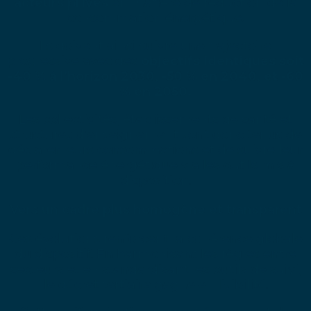
acteurs privés
en matière de réduction de la
consommation énergétique.
Ils doivent ainsi suivre une trajectoire
progressive avec des
objectifs identiques soit
-40 % à l’horizon 2030, -50 % en 2040, et -60
% en 2050.
Les collectivités, établissements de santé et
structures d’enseignement sont donc tenus de
déclarer leurs consommations et de suivre leur
performance énergétique via les outils mis à
disposition.
Vers un cadre plus homogène et transparent
Ces évolutions renforcent la cohérence globale
du dispositif. En harmonisant les règles entre
secteurs et en standardisant les outils de suivi,
le décret tertiaire gagne en lisibilité.