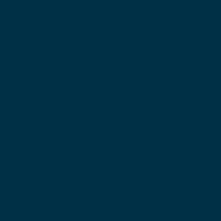
directement accessible
via la plateforme
OPERAT.
Ce nouveau dispositif remplace les formats
déclaratifs précédents et vise à :
uniformiser la lecture des données,
simplifier les démarches administratives,
fiabiliser les informations transmises.
Une période d’adaptation est prévue jusqu’à
mi-2026 afin de permettre aux organisations
de mettre à jour leurs outils.
Alignement des exigences pour les acteurs
publics
Les bâtiments publics sont désormais
soumis aux mêmes exigences que les