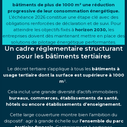
bâtiments de plus de 1000 m² une réduction
progressive de leur consommation énergétique.
L’échéance 2026 constitue une étape clé avec des
obligations renforcées de déclaration et de suivi. Pour
atteindre les objectifs fixés à
horizon 2030,
les
entreprises doivent dès maintenant mettre en place des
solutions de pilotage énergétique performantes.
Un cadre réglementaire structurant
pour les bâtiments tertiaires
Le décret tertiaire s’applique à tous les
bâtiments à
usage tertiaire dont la surface est supérieure à 1000
m
².
Cela inclut une grande diversité d’actifs immobiliers :
bureaux, commerces, établissements de santé,
hôtels ou encore établissements d’enseignement.
Cette large couverture montre bien l’ambition du
dispositif : agir à grande échelle sur
l’ensemble du parc