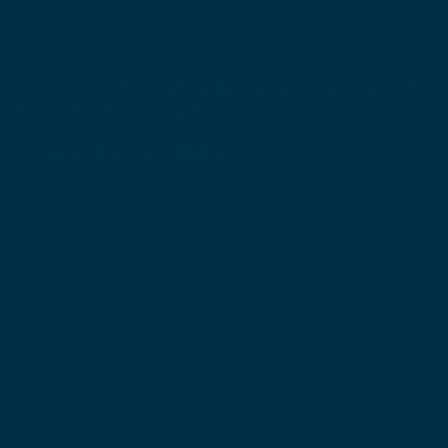
aux entreprises de se familiariser avec leurs
obligations, l’année 2026 marque un véritable
tournant.
La date du
30 septembre 2026
correspond à
une échéance majeure
: celle de la déclaration
des consommations énergétiques sur la
plateforme OPERAT
. À cette étape, les
entreprises doivent être en mesure de fournir
des données fiables, mais aussi de justifier leurs
choix stratégiques, notamment en ce qui
concerne l’année de référence.
Au-delà de la simple déclaration, cette
échéance introduit une logique de suivi et de
contrôle. Les performances énergétiques
deviennent mesurables, comparables et,
surtout, opposables. Autrement dit, les
entreprises ne peuvent plus se contenter
d’intentions : elles doivent démontrer des
résultats.