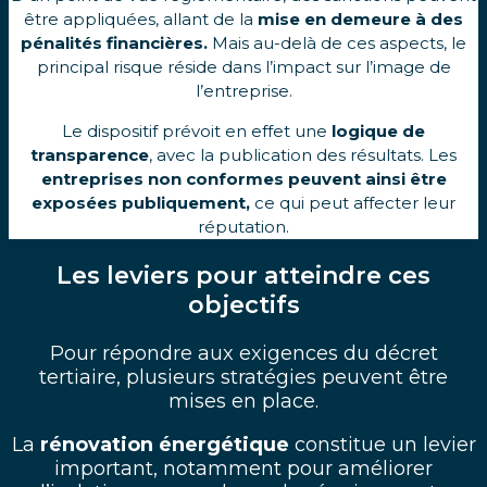
être appliquées, allant de la
mise en demeure à des
pénalités financières.
Mais au-delà de ces aspects, le
principal risque réside dans l’impact sur l’image de
l’entreprise.
Le dispositif prévoit en effet une
logique de
transparence
, avec la publication des résultats. Les
entreprises non conformes peuvent ainsi être
exposées publiquement,
ce qui peut affecter leur
réputation.
Les leviers pour atteindre ces
objectifs
Pour répondre aux exigences du décret
tertiaire, plusieurs stratégies peuvent être
mises en place.
La
rénovation énergétique
constitue un levier
important, notamment pour améliorer