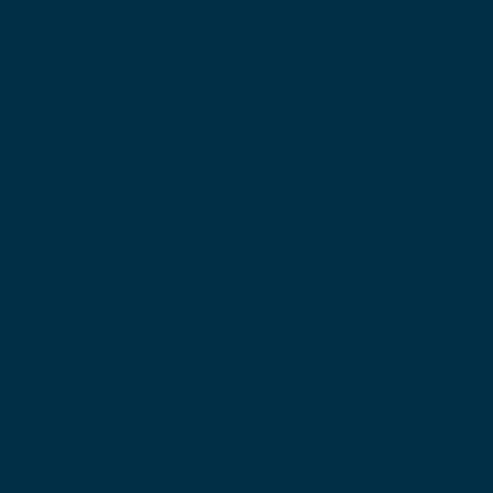
L’année 2025
constitue également une étape
importante dans le déploiement du dispositif
Éco Énergie Tertiaire. Un
nouvel arrêté, publié
début septembre, vient préciser et élargir le
cadre réglementaire
en intégrant de
nouveaux types de bâtiments et en renforçant
les outils de suivi.
Ces évolutions visent à améliorer la lisibilité du
dispositif et à faciliter sa mise en œuvre pour
l’ensemble des acteurs concernés.
Élargissement des catégories de bâtiments
concernés
L’arrêté de 2025 étend les seuils de
consommation en valeur absolue
à de
nouveaux secteurs d’activité. Parmi les
principales catégories désormais intégrées :