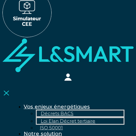
Vos enjeux énergétiques
Décrets BACS
Loi Elan Décret tertiaire
ISO 50001
Notre solution