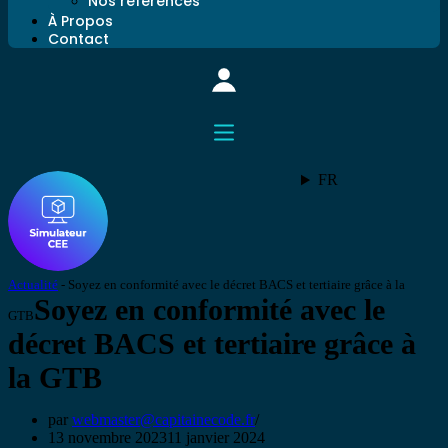
Nos références
À Propos
Contact
FR
Actualité
-
Soyez en conformité avec le décret BACS et tertiaire grâce à la
Soyez en conformité avec le
GTB
décret BACS et tertiaire grâce à
la GTB
par
webmaster@capitainecode.fr
13 novembre 2023
11 janvier 2024